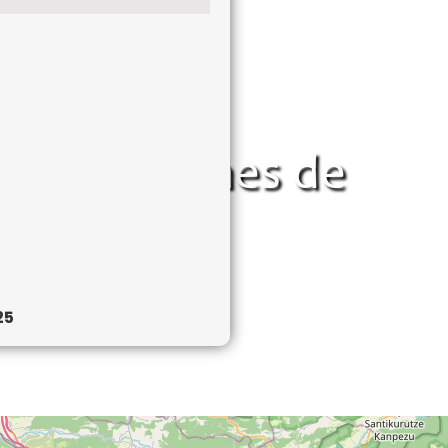
es y balcones de
25