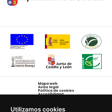
Mapa web
Aviso legal
Política de cookies
Accesibilidad
Plaza Mayor, 1,
09250 Belorado,
Utilizamos cookies
Burgos