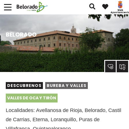
Web
Ayuntamient
BELORADO
DESCUBRENOS
BUREBA Y VALLES
VALLES DE OCA Y TIRÓN
Localidades: Avellanosa de Rioja, Belorado, Castil
de Carrias, Eterna, Loranquillo, Puras de
Villafranca, Quintanaloranco.