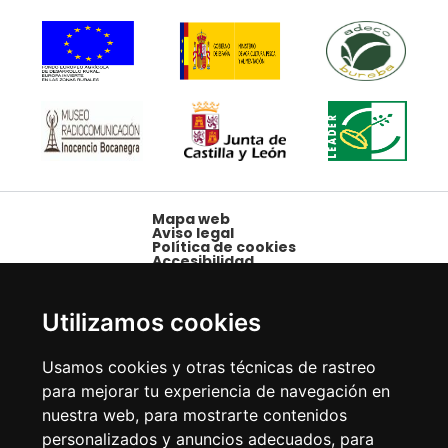
Mapa web
Aviso legal
Política de cookies
Accesibilidad
Plaza Mayor, 1,
09250 Belorado,
Utilizamos cookies
Burgos
Tfno: 947 58 08 15 -
Usamos cookies y otras técnicas de rastreo
Fax: 947 58 10 00
para mejorar tu experiencia de navegación en
nuestra web, para mostrarte contenidos
personalizados y anuncios adecuados, para