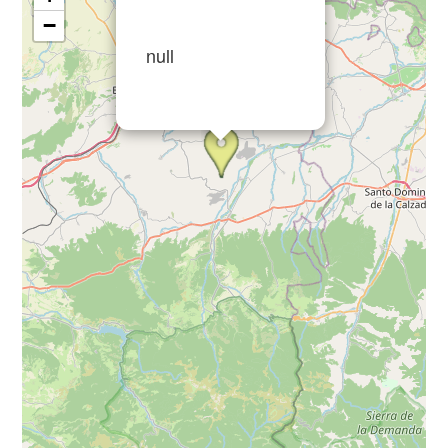
−
null