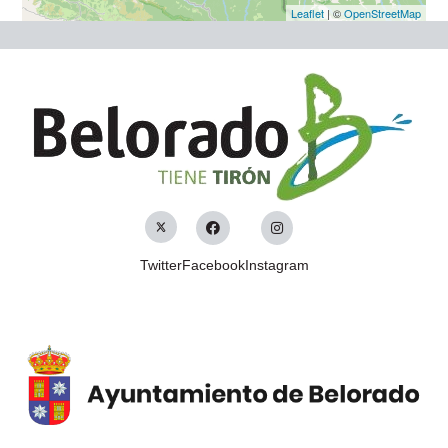
Leaflet
| ©
OpenStreetMap
Twitter
Facebook
Instagram