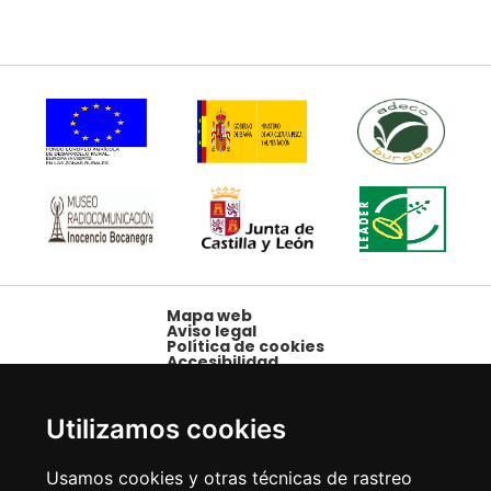
Mapa web
Aviso legal
Política de cookies
Accesibilidad
Plaza Mayor, 1,
09250 Belorado,
Utilizamos cookies
Burgos
Tfno: 947 58 08 15 -
Usamos cookies y otras técnicas de rastreo
Fax: 947 58 10 00