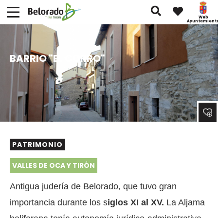
Web
Ayuntamient
BARRIO "EL CORRO"
PATRIMONIO
VALLES DE OCA Y TIRÓN
Antigua judería de Belorado, que tuvo gran
importancia durante los s
iglos XI al XV.
La Aljama