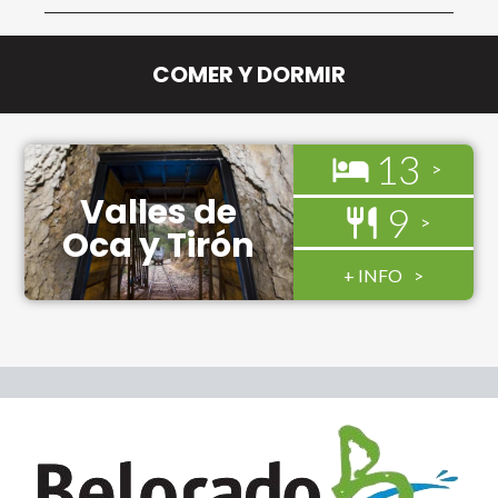
COMER Y DORMIR
13
Valles de
9
Oca y Tirón
+ INFO