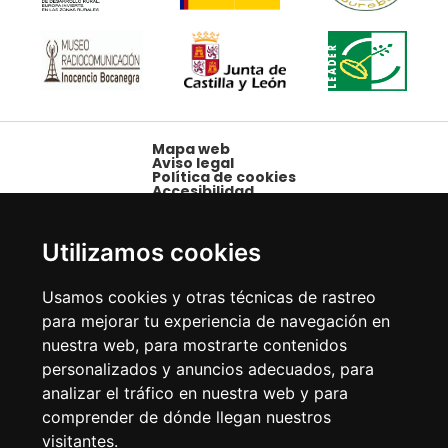
Mapa web
Aviso legal
Política de cookies
Accesibilidad
Plaza Mayor, 1,
09250 Belorado,
Utilizamos cookies
Burgos
Tfno: 947 58 08 15 -
Usamos cookies y otras técnicas de rastreo
Fax: 947 58 10 00
para mejorar tu experiencia de navegación en
nuestra web, para mostrarte contenidos
personalizados y anuncios adecuados, para
analizar el tráfico en nuestra web y para
comprender de dónde llegan nuestros
visitantes.