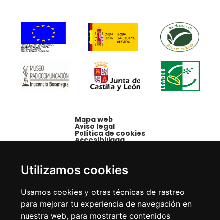
Mapa web
Aviso legal
Política de cookies
Accesibilidad
Plaza Mayor, 1,
09250 Belorado,
Utilizamos cookies
Burgos
Tfno: 947 58 08 15 -
Usamos cookies y otras técnicas de rastreo
Fax: 947 58 10 00
para mejorar tu experiencia de navegación en
nuestra web, para mostrarte contenidos