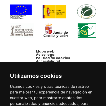
Mapa web
Aviso legal
Política de cookies
Accesibilidad
Plaza Mayor, 1,
09250 Belorado,
Utilizamos cookies
Burgos
Tfno: 947 58 08 15 -
Usamos cookies y otras técnicas de rastreo
Fax: 947 58 10 00
para mejorar tu experiencia de navegación en
nuestra web, para mostrarte contenidos
personalizados y anuncios adecuados, para