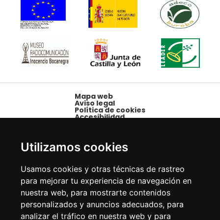
Mapa web
Aviso legal
Política de cookies
Accesibilidad
Plaza Mayor, 1,
09250 Belorado,
Utilizamos cookies
Burgos
Tfno: 947 58 08 15 -
Usamos cookies y otras técnicas de rastreo
Fax: 947 58 10 00
para mejorar tu experiencia de navegación en
nuestra web, para mostrarte contenidos
personalizados y anuncios adecuados, para
analizar el tráfico en nuestra web y para