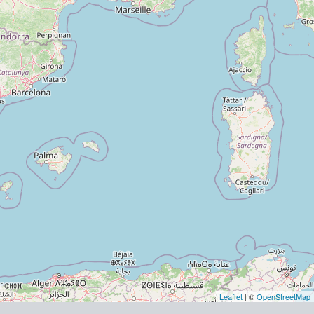
Leaflet
| ©
OpenStreetMap