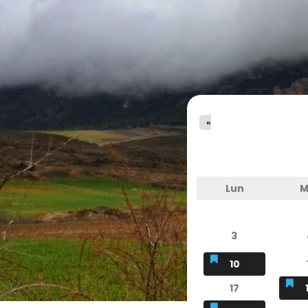
«
Lun
M
3
10
17