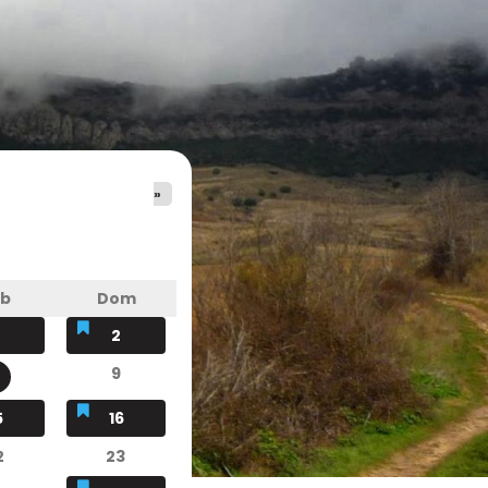
»
áb
Dom
2
9
5
16
2
23