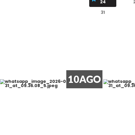
24
31
10
AGO