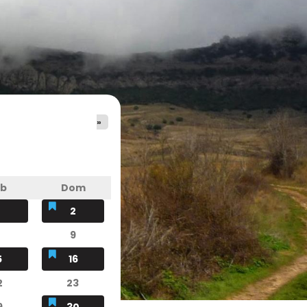
»
áb
Dom
2
9
5
16
2
23
9
30