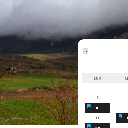
«
Lun
M
3
10
17
24