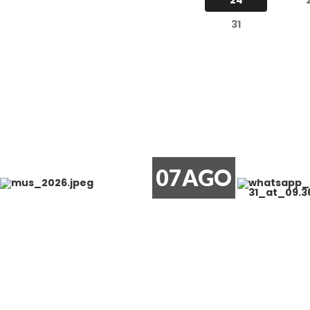
31
07
AGO