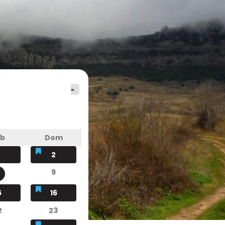
»
áb
Dom
2
9
5
16
2
23