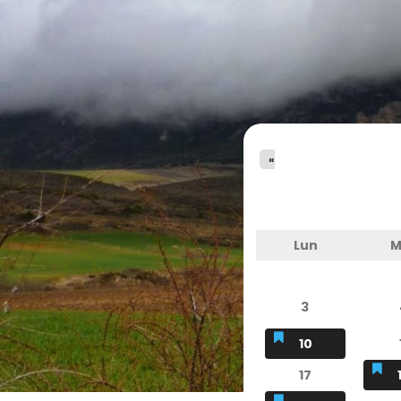
«
Lun
M
3
10
17