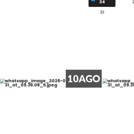
24
31
10
AGO