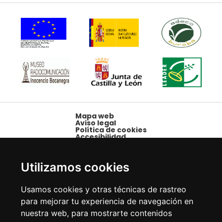
Mapa web
Aviso legal
Política de cookies
Accesibilidad
Plaza Mayor, 1,
09250 Belorado,
Utilizamos cookies
Burgos
Tfno: 947 58 08 15 -
Usamos cookies y otras técnicas de rastreo
Fax: 947 58 10 00
para mejorar tu experiencia de navegación en
nuestra web, para mostrarte contenidos